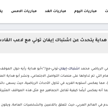
ت
مباريات اليوم
مباريات الغد
مباريات الامس
يلا 
 هداية يتحدث عن اشتباك إيفان توني مع لاعب القاد
لامي الرياضي محمد
اشتباك
–
إيفان
-توني-مع/”>أبو هداية رأيه حول الموقف
تمام التي تم تداولها على منصات التواصل الاجتماعي، ونشر أبو هداية
 )، مما يعكس أسلوبه الفريد في تناول الأحداث الرياضية، حيث يسعى دائ
 أنه يعكس أيضًا كيفية تفاعل الجماهير مع مثل هذه المواقف المثيرة، و
دم في العالم العربي، حيث تتعلق باللاعبين والشخصيات العامة، ويكون لها