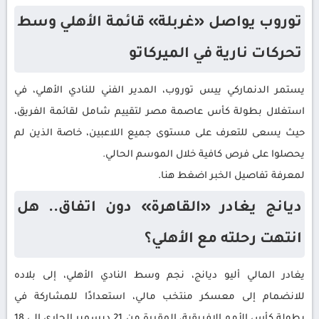
توروب يواصل «غربلة» قائمة الأهلي وسط
تحركات نارية في الميركاتو
يستمر الدنماركي ييس توروب، المدير الفني للنادي الأهلي، في
استغلال بطولة كأس عاصمة مصر لتقييم شامل لقائمة الفريق،
حيث يسعى للتعرف على مستوى جميع اللاعبين، خاصة الذين لم
يحصلوا على فرص كافية خلال الموسم الحالي.
لمعرفة تفاصيل الخبر اضغط هنا.
ديانج يغادر «القاهرة» دون اتفاق.. هل
انتهت رحلته مع الأهلي؟
يغادر المالي أليو ديانج، نجم وسط النادي الأهلي، إلى بلاده
للانضمام إلى معسكر منتخب مالي، استعدادًا للمشاركة في
بطولة كأس الأمم الإفريقية، المقررة من 21 ديسمبر الجاري إلى 18