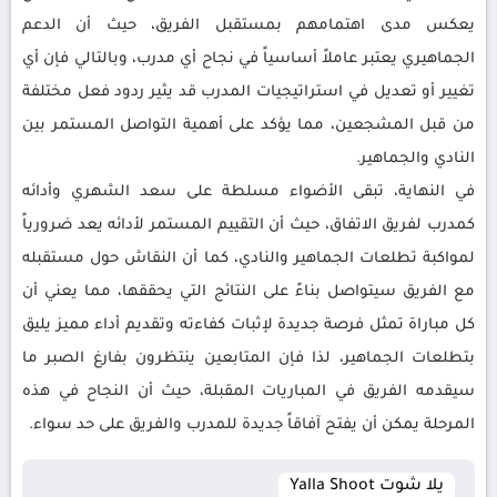
يعكس مدى اهتمامهم بمستقبل الفريق، حيث أن الدعم
الجماهيري يعتبر عاملاً أساسياً في نجاح أي مدرب، وبالتالي فإن أي
تغيير أو تعديل في استراتيجيات المدرب قد يثير ردود فعل مختلفة
من قبل المشجعين، مما يؤكد على أهمية التواصل المستمر بين
النادي والجماهير.
في النهاية، تبقى الأضواء مسلطة على سعد الشهري وأدائه
كمدرب لفريق الاتفاق، حيث أن التقييم المستمر لأدائه يعد ضرورياً
لمواكبة تطلعات الجماهير والنادي، كما أن النقاش حول مستقبله
مع الفريق سيتواصل بناءً على النتائج التي يحققها، مما يعني أن
كل مباراة تمثل فرصة جديدة لإثبات كفاءته وتقديم أداء مميز يليق
بتطلعات الجماهير، لذا فإن المتابعين ينتظرون بفارغ الصبر ما
سيقدمه الفريق في المباريات المقبلة، حيث أن النجاح في هذه
المرحلة يمكن أن يفتح آفاقاً جديدة للمدرب والفريق على حد سواء.
يلا شوت Yalla Shoot