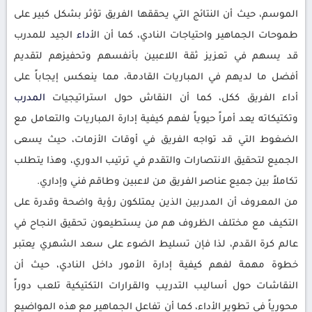
الموسم، حيث أن النتائج التي يحققها الفريق تؤثر بشكل كبير على
طموحات الجماهير واحتياجات النادي، كما أن ال
أداء
الجيد للمدرب
قد يسهم في تعزيز ثقة اللاعبين بأنفسهم وتحفيزهم لتقديم
أفضل ما لديهم في المباريات القادمة، مما ينعكس إيجاباً على
أداء الفريق ككل، كما أن النقاش حول استراتيجيات
المدرب
وتكتيكاته يعد أمراً حيوياً لفهم كيفية إدارة المباريات والتعامل مع
الضغوط التي قد تواجه الفريق في أوقات الأزمات، حيث يسعى
الجميع لتحقيق الانتصارات والتقدم في ترتيب الدوري، وهذا يتطلب
تكاملاً بين جميع عناصر الفريق من لاعبين وطاقم فني وإداري.
من المعروف أن المدربين الذين يمتلكون رؤية واضحة وقدرة على
التكيف مع مختلف الظروف هم من يستطيعون تحقيق النجاح في
عالم كرة القدم، لذا فإن تسليط الضوء على سعد الشهري يعتبر
خطوة مهمة لفهم كيفية إدارة الأمور داخل النادي، حيث أن
النقاشات حول أساليب التدريب والقرارات التكتيكية تلعب دوراً
محورياً في تطوير الأداء، كما أن تفاعل الجماهير مع هذه المواضيع