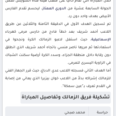
خلال المباراة التي تُقام حاليا على ملعب هيئة قناة السويس ضمن
الجولة السابعة عشرة من
الدوري الممتاز
، ليحسم تقدم الفارس
الأبيض بهدف واحد دون رد.
تم تسجيل الهدف الأول في الدقيقة الثامنة والثلاثين عن طريق
اللاعب أحمد شريف بعد خطأ فادح من حارس مرمى كهرباء
الإسماعيلية
، حيث استغل لاعبو الزمالك الكرة ونجحوا في
استعادتها ثم مررها ناصر منسي باتجاه أحمد شريف الذي انطلق
دون رقابة داخل منطقة الجزاء، وسدد الكرة أرضية سكنت الشباك
في الزاوية اليسرى للمرمى.
أما الهدف الثاني فسجله اللاعب عدي الدباغ، حيث قرر الجهاز الفني
للزمالك إشراكه بدلاً من اللاعب خوان بيزيرا الذي يعاني من إصابة
في القدم تعرف بـ”عين سمكة”.
تشكيلة فريق الزمالك وتفاصيل المباراة
حراسة
محمد صبحي