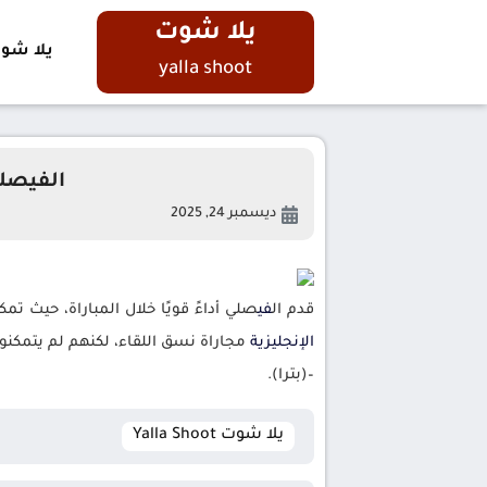
يلا شوت
يلا شو
yalla shoot
الفيصلي
ديسمبر 24, 2025
قدم ال
في
صلي أداءً قويًا خلال المباراة، حيث
الإنجليزية
مجاراة نسق اللقاء، لكنهم لم يتمكنو
–(بترا).
يلا شوت Yalla Shoot