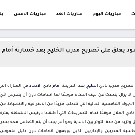
ت
مباريات اليوم
مباريات الغد
مباريات الامس
يلا 
ود يعلق على تصريح مدرب الخليج بعد خسارته أمام ا
ى تصريح مدرب نادي
الخليج
بعد الهزيمة
أمام
نادي
الاتحاد
في المباراة ال
لا يزال يتحدث عن لجنة الحكام موجهًا لها اتهامات دون أن يتعرض لأ
لأجواء التنافسية الحالية التي تتطلب مزيدًا من الاحترافية والانضباط من 
 نادي الهلال موقفًا تجاه التصريحات التي أطلقها دونيس المتعلقة بفترة
ق وتزيد من حدة التوتر بين الأندية وهو أمر يجب أن يتم التعامل معه بحذر
حاسبة المدربين والإداريين الذين يوجهون اتهامات دون دليل ملمو