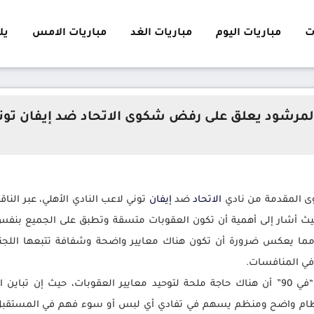
ت
مباريات اليوم
مباريات الغد
مباريات الامس
يلا 
لمرشود يعلق على رفض شكوى الاتحاد ضد إيفان تون
وى المقدمة من نادي
الاتحاد
ضد
إيفان
توني لاعب النادي الأهلي، عبر النا
 حيث أشار إلى أهمية أن تكون العقوبات متسقة وتطبق على الجميع بنفس
، مما يعكس ضرورة أن تكون هناك معايير واضحة وشفافة تتبعها اللج
 في المنافسات.
كما أوضح المرشود خلال ظهوره في برنامج “في 90” أن هناك حاجة ملحة لتوحيد معايير العقوبا
 نظام واضح ومنظم يسهم في تفادي أي لبس أو سوء فهم في المستقبل