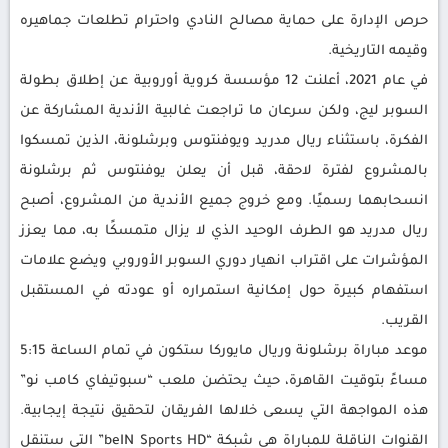
حرص الإدارة على حماية مصالح النادي واحترام تطلعات جماهيره
وقيمه التاريخية.
في عام 2021، أعلنت 12 مؤسسة كروية أوروبية عن إطلاق بطولة
السوبر ليج، ولكن سرعان ما تراجعت غالبية الأندية المشاركة عن
الفكرة، باستثناء ريال مدريد ويوفنتوس وبرشلونة، الذين تمسكوا
بالمشروع لفترة لاحقة، قبل أن يعلن يوفنتوس ثم برشلونة
انسحابهما رسميًا. ومع خروج جميع الأندية من المشروع، أصبح
ريال مدريد هو الطرف الوحيد الذي لا يزال متمسكًا به، مما يعزز
المؤشرات على اقتراب انهيار دوري السوبر الأوروبي ويضع علامات
استفهام كبيرة حول إمكانية استمراره أو عودته في المستقبل
القريب.
موعد مباراة برشلونة وريال مايوركا ستكون في تمام الساعة 5:15
مساءً بتوقيت القاهرة، حيث يحتضن ملعب “سبوتيفاي كامب نو”
هذه المواجهة التي يسعى خلالها الفريقان لتحقيق نتيجة إيجابية.
القنوات الناقلة للمباراة هي شبكة “beIN Sports HD” التي ستنقل