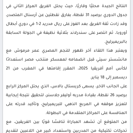
النتائج الجيدة محليًا وقاريًا، حيث يحتل الفريق المركز الثاني في
جدول الدوري برصيد 31 نقطة، بفارق نقطتين عن أرسنال المتصدر،
وقد زادت ثقة الفريق بعد الفوز على ريال مدريد 2-1 في دوري أبطال
أوروبا، ثم انتصر على سندرلاند بثلاثية نظيفة في الجولة السابقة
بالبريميرليج.
ويعتبر هذا اللقاء آخر ظهور للنجم المصري عمر مرموش مع
مانشستر سيتي قبل انضمامه لمعسكر منتخب مصر استعدادًا
لكأس أمم أفريقيا 2025، المقرر إقامتها في المغرب من 21
ديسمبر إلى 18 يناير.
على الجانب الآخر، يسعى كريستال بالاس، الذي يحتل المركز الرابع
برصيد 26 نقطة، بقيادة مدربه أوليفر جلاسنر، لتحقيق نتيجة إيجابية
لتعزيز موقفه في المربع الذهبي للبريميرليج، وتأكيد قدرته على
المنافسة على المراكز المتقدمة في البطولة.
من المتوقع أن تشهد المباراة تنافسًا قويًا بين الفريقين، مع
تحركات تكتيكية من المدربين واستعداد كبير من اللاعبين لتقديم