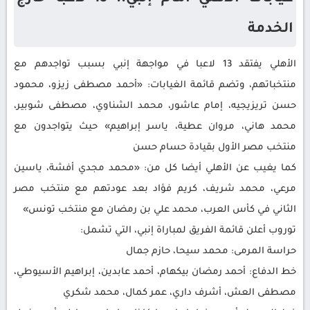
الخدمة
الأهلي يفتقد 13 لاعبا في مواجهة إنبي بسبب تواجدهم مع
منتخباتهم، وتضم قائمة الغيابات: «أحمد مصطفى زيزو، محمود
حسن تريزيجيه، إمام عاشور، محمد الشناوي، مصطفى شوبير،
محمد هاني، مروان عطية، ياسر إبراهيم» حيث يتواجدون مع
منتخب مصر الأول بقيادة حسام حسن
كما يغيب عن الأهلي أيضا كل من: «محمد مجدي أفشة، ياسين
مرعي، محمد شريف، كريم فؤاد بعد عودتهم مع منتخب مصر
الثاني في كأس العرب، محمد علي بن رمضان مع منتخب تونس»
توروب أعلن قائمة الفريق لمباراة إنبي، التي تشمل:
حراسة المرمى: محمد سيحا، حازم جمال
خط الدفاع: أحمد رمضان بيكهام، أحمد عابدين، إبراهيم الأسيوطي،
مصطفى العش، أشرف داري، عمر كمال، محمد شكري