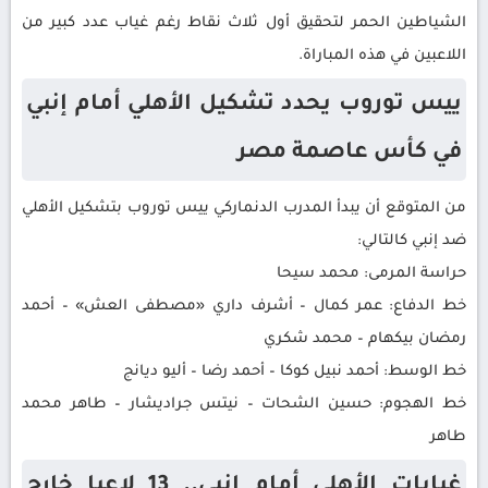
الشياطين الحمر لتحقيق أول ثلاث نقاط رغم غياب عدد كبير من
اللاعبين في هذه المباراة.
ييس توروب يحدد تشكيل الأهلي أمام إنبي
في كأس عاصمة مصر
من المتوقع أن يبدأ المدرب الدنماركي ييس توروب بتشكيل الأهلي
ضد إنبي كالتالي:
حراسة المرمى: محمد سيحا
خط الدفاع: عمر كمال – أشرف داري «مصطفى العش» – أحمد
رمضان بيكهام – محمد شكري
خط الوسط: أحمد نبيل كوكا – أحمد رضا – أليو ديانج
خط الهجوم: حسين الشحات – نيتس جراديشار – طاهر محمد
طاهر
غيابات الأهلي أمام إنبي.. 13 لاعبا خارج