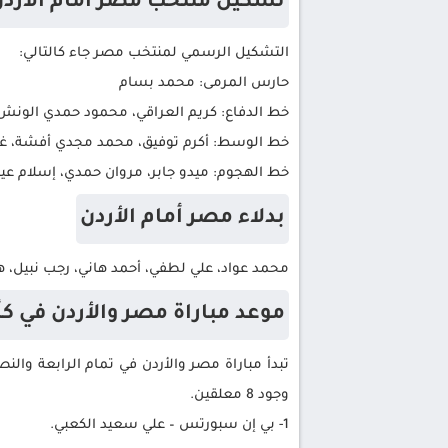
تشكيل منتخب مصر أمام الأرد
التشكيل الرسمي لمنتخب مصر جاء كالتالي:
حارس المرمى: محمد بسام
خط الدفاع: كريم العراقي، محمود حمدي الونش،
خط الوسط: أكرم توفيق، محمد مجدي أفشة، غ
خط الهجوم: ميدو جابر، مروان حمدي، إسلام ع
بدلاء مصر أمام الأردن
محمد عواد، علي لطفي، أحمد هاني، رجب نبي
موعد مباراة مصر والأردن في ك
تبدأ مباراة مصر والأردن في تمام الرابعة وا
وجود 8 معلقين.
1- بي إن سبورتس – علي سعيد الكعبي.