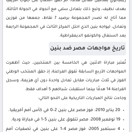
زيمبابوي بهدفين مقابل هدف، ثم حقق انتصارًا على جنوب أفريقيا
بهدف نظيف، وتبع ذلك بتعادل سلبي مع أنجولا في الجولة الثالثة،
مما أتاح له تصدر المجموعة برصيد 7 نقاط، جمعها من فوزين
وتعادل، ليواجه بنين الذي احتل المركز الثالث في المجموعة الرابعة
بعد السنغال والكونغو الديمقراطية.
تاريخ مواجهات مصر ضد بنين
تُعتبر مباراة الاثنين هي الخامسة بين المنتخبين، حيث أظهرت
المواجهات الأربع السابقة تفوق الفراعنة، إذ حقق المنتخب الوطني
الفوز في ثلاث مباريات مقابل تعادل واحدة دون أي هزيمة، وسجل
الفراعنة 14 هدفًا بينما استقبلت شباكهم 5 أهداف فقط.
وجاءت نتائج المباريات التاريخية على النحو التالي:
20 يناير 2010: فوز مصر على بنين 2–0 في كأس أمم أفريقيا.
19 نوفمبر 2008: مصر تتفوق على بنين 5–1 في مباراة ودية.
4 سبتمبر 2005: فوز مصر 4–1 على بنين في تصفيات أمم