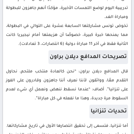
تدريبية اليوم لوضع اللمسات الأخيرة، مؤكدًا أنهم جاهزون للبطولة
ومباراة الغد.
تخوض تونس مشاركتها السابعة عشرة على التوالي في البطولة،
مما يمنحها خبرة كبيرة، خصوصًا أن هزيمتها أمام نيجيريا كانت
الثانية فقط في آخر 11 مباراة دولية (6 انتصارات، 3 تعادلات).
تصريحات المدافع ديلان براون
قال المدافع ديلان براون: “نحن كالعادة منتخب ملتحم، نحاول
التقدم معًا، وواثقون لأننا نعرف أننا جاهزون وقادرون على الفوز
على تنزانيا”. أضاف: “عندما نسقط ننهض ونعمل أي شيء لعدم
السقوط مرة جديدة، وهذا ما نفعله في كل مباراة”.
تحديات تنزانيا
أما تنزانيا، فتسعى إلى تحقيق انتصارها الأول في تاريخ مشاركاتها.