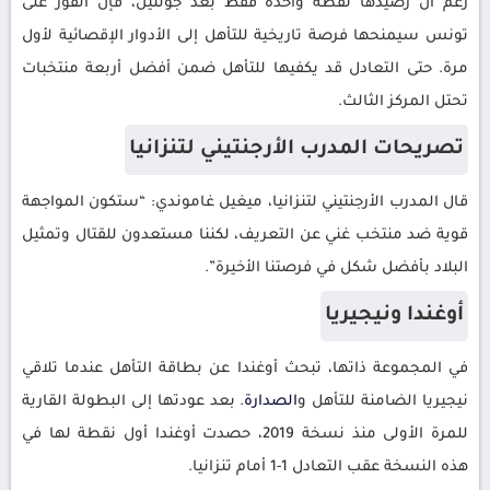
رغم أن رصيدها نقطة واحدة فقط بعد جولتين، فإن الفوز على
تونس سيمنحها فرصة تاريخية للتأهل إلى الأدوار الإقصائية لأول
مرة. حتى التعادل قد يكفيها للتأهل ضمن أفضل أربعة منتخبات
تحتل المركز الثالث.
تصريحات المدرب الأرجنتيني لتنزانيا
قال المدرب الأرجنتيني لتنزانيا، ميغيل غاموندي: “ستكون المواجهة
قوية ضد منتخب غني عن التعريف، لكننا مستعدون للقتال وتمثيل
البلاد بأفضل شكل في فرصتنا الأخيرة”.
أوغندا ونيجيريا
في المجموعة ذاتها، تبحث أوغندا عن بطاقة التأهل عندما تلاقي
نيجيريا الضامنة للتأهل و
الصدارة
. بعد عودتها إلى البطولة القارية
للمرة الأولى منذ نسخة 2019، حصدت أوغندا أول نقطة لها في
هذه النسخة عقب التعادل 1-1 أمام تنزانيا.