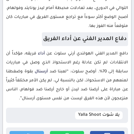
التوالي في الدوري، بعد تعادلات محبطة أمام ليدز يونايتد وفولهام.
أصبح الوضع أكثر سوءاً مع تراجع مستوى الفريق في مباريات كان
متوقعاً منه الفوز بها.
دفاع المدير الفني عن أداء الفريق
دافع المدير الفني الهولندي أرني سلوت عن
أداء
فريقه، مؤكداً أن
الانتقادات لم تكن عادلة رغم الاستحواذ الذي وصل في مباريات
سابقة إلى 70%. أوضح سلوت: “لعبنا ضد
آرسنال
بقوة وضغطنا
لمنعهم من الاستحواذ، لكن بالنسبة لي، لم يكن الأمر مختلفاً كثيراً
عن مباراة على أرضنا ضد ليدز، أو خارج أرضنا ضد فولهام، الناس
منزعجون لأن هذه الفرق ليست من نفس مستوى آرسنال”.
يلا شوت Yalla Shoot