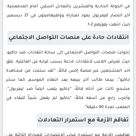
في الجولة الحادية والعشرين بالتعادل السلبي أمام المدفعجية.
آخر انتصار لليفربول يعود لمباراة وولفرهامبتون في 27 ديسمبر،
حيث انتهت بفوزهم 2-1.
انتقادات حادة على منصات التواصل الاجتماعي
تحولت منصات التواصل الاجتماعي إلى ساحة انتقادات ضد جاكبو،
حيث تعرض اللاعب لانتقادات لاذعة بسبب غيابه عن الفاعلية. علق
أحد المشجعين عبر منصة إكس قائلاً: “لقد سئمت من مشاهدة
جاكبو”، بينما طالب آخر ببيعه بعد انتهاء الموسم. كما سخر
مشجع ثالث من أدائه قائلاً: “جاكبو يلعب أيضاً ضد ليفربول”،
وأعرب رابع عن أسفه قائلاً: “جاكبو لم يفعل شيئاً للبقاء في
الملعب لمدة 90 دقيقة”.
تفاقم الأزمة مع استمرار التعادلات
تفاقمت الأزمة مع استمرار غياب الانتصارات للمباراة الثالثة على