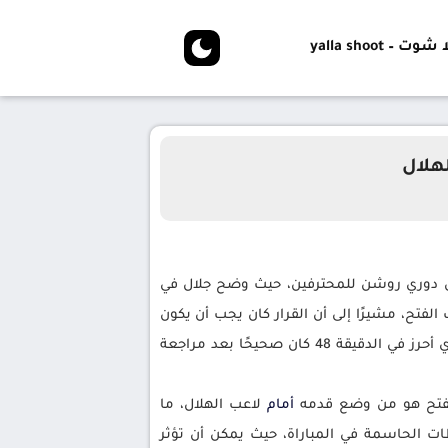
شوت – yalla shoot
هلال
دوري روشن للمحترفين، حيث وضح جلال في
قيقة 41 على الرغم من وجود مخالفة من لاعب الفتح، مشيرًا إلى أن القرار كان يجب أن يكون
لصالح الهلال وكان ينبغي على حكام تقنية الفيديو استدعاء الحكم لمراجعة الحالة، كما أضاف جلال أن هدف الهلال الذي أحرز في الدقيقة 48 كان صحيحًا بعد مراجعة
أمام
لاعب الهلال، ما
ت الحاسمة في المباراة، حيث يمكن أن تؤثر