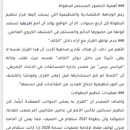
### أهمية الحضور المستمر للبطولة
رغم الوجاهة الاقتصادية والتنظيمية التي يستند إليها قرار تنظيم
البطولة كل أربع سنوات، إلا أن الواقع يؤكد أن أمم
إفريقيا
تستمد
قوتها من حضورها الدائم والمستمر في المشهد الكروي العالمي.
### عدم توافق القرار مع آراء داخل “الكاف”
الأهم من ذلك، أن هناك تقارير صحفية أكدت أن هذا القرار نفسه لا
يلقى تأييدًا من داخل دوائر “الكاف” نفسه، حيث نقلت وكالة
“فرانس برس” عن مصدر بإدارة المسابقات في الاتحاد الإفريقي،
أن “اللجنة لم تتم استشارتها قبل إعلان القرار، وفوجئنا بالكشف
عن أمور تنظيمية تحتاج للعديد من النقاشات قبل حسمها”.
### تعقيدات تنظيم البطولات
وأضاف المصدر أن “القرار به بعض الجوانب المعقدة أيضًا، لأن
تنظيم نسختين لكأس الأمم في عامين متتاليين أمر صعب للغاية،
خصوصًا وأن بطولة 2027 ستقام في الصيف، مما يعني أن أمامنا
فترتي توقف فقط لإقامة تصفيات نسخة 2028 إذا كانت ستقام في