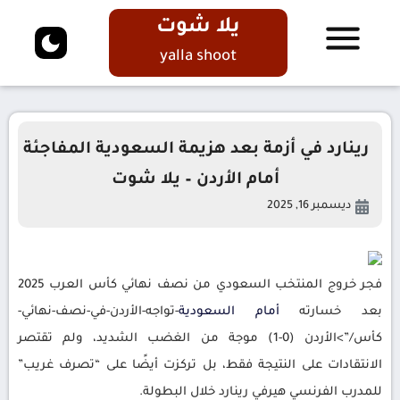
يلا شوت
yalla shoot
رينارد في أزمة بعد هزيمة السعودية المفاجئة
أمام الأردن – يلا شوت
ديسمبر 16, 2025
فجر خروج المنتخب السعودي من نصف نهائي كأس العرب 2025
بعد خسارته
أمام
السعودية
-تواجه-الأردن-في-نصف-نهائي-
كأس/”>الأردن (0-1) موجة من الغضب الشديد، ولم تقتصر
الانتقادات على النتيجة فقط، بل تركزت أيضًا على “تصرف غريب”
للمدرب الفرنسي هيرفي رينارد خلال البطولة.