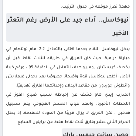
مهمة تعزز موقعه في جدول الترتيب.
نيوكاسل.. أداء جيد على الأرض رغم التعثر
الأخير
يدخل نيوكاسل اللقاء بعدما اكتفى بالتعادل 2-2 أمام توتنهام في
مباراة درامية، حيث كان الفريق في طريقه للثلاث نقاط قبل أن
يخطف كريستيان روميرو هدف التعادل في الدقيقة 95 ، ورغم خيبة
الأمل، أظهر نيوكاسل قوة واضحة، خصوصًا بعد دخولي غيماريش
وأنطوني جوردون من مقاعد البدلاء وإحداثهما الفارق تهديفيًا.
المدرب إيدي هاو كشف عن إحباطه بسبب ضياع الفوز في
اللحظات الأخيرة، وانتقد غياب الحسم الهجومي رغم تسجيل
هدفين , لكن الفريق لا يزال قريبًا من العودة للمقدمة، إذ يحتل
المركز الثاني عشر بفارق ثلاث نقاط فقط عن برايتون السابع.
حصن سانت جيمس بارك