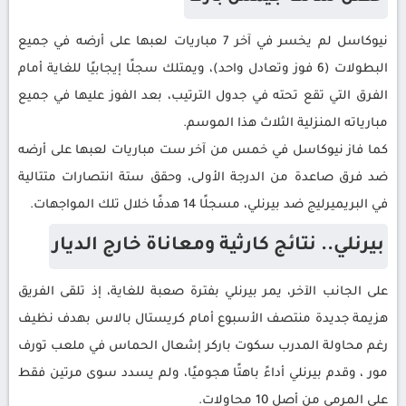
نيوكاسل لم يخسر في آخر 7 مباريات لعبها على أرضه في جميع
البطولات (6 فوز وتعادل واحد)، ويمتلك سجلًا إيجابيًا للغاية أمام
الفرق التي تقع تحته في جدول الترتيب، بعد الفوز عليها في جميع
مبارياته المنزلية الثلاث هذا الموسم.
كما فاز نيوكاسل في خمس من آخر ست مباريات لعبها على أرضه
ضد فرق صاعدة من الدرجة الأولى، وحقق ستة انتصارات متتالية
في البريميرليج ضد بيرنلي، مسجلًا 14 هدفًا خلال تلك المواجهات.
بيرنلي.. نتائج كارثية ومعاناة خارج الديار
على الجانب الآخر، يمر بيرنلي بفترة صعبة للغاية، إذ تلقى الفريق
هزيمة جديدة منتصف الأسبوع أمام كريستال بالاس بهدف نظيف
رغم محاولة المدرب سكوت باركر إشعال الحماس في ملعب تورف
مور ، وقدم بيرنلي أداءً باهتًا هجوميًا، ولم يسدد سوى مرتين فقط
على المرمى من أصل 10 محاولات.