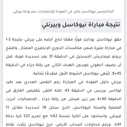
الماكبايس نيوكاسل يأمل في العودة للإنتصارات عبر بوابة بيرنلي
نتيجة مباراة نيوكاسل وبيرنلي
حقق نيوكاسل يونايتد فوزًا مهمًا خارج أرضه على بيرنلي بنتيجة 2-1
في مباراة مثيرة ضمن منافسات الدوري الإنجليزي الممتاز ، وافتتح
برونو غيماريش التسجيل في الدقيقة 31 بعد تسديدة قوية، قبل
أن يضيف أنطوني غوردون الهدف الثاني من ركلة جزاء في الدقيقة
45+8، ليُنهي نيوكاسل الشوط الأول متقدمًا بثنائية.
بيرنلي حاول العودة في المباراة رغم النقص العددي بعد طرد
لوكاس بيريس في الدقيقة 43، لكنه اكتفى بتقليص الفارق في
الدقيقة 90+4 عبر زين فينش من ركلة جزاء , الإحصائيات أبرزت
أفضلية واضحة لنيوكاسل، الذي سجل 18 تسديدة مقابل 11
لبيرنلي، واستحوذ على الكرة بنسبة 62% مع تمرير 522 كرة بدقة
91%. ورغم محاولات أصحاب الأرض، خرج نيوكاسل بثلاث نقاط