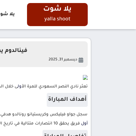
يلا شوت
يلا شو
yalla shoot
فينالدوم ي
ديسمبر 31, 2025
تعثر نادي النصر السعودي للمرة ال
أول
ى خلال الموس
أهداف المباراة
سجل جواو فيليكس وكريستيانو رونالدو هدفي نا
أول
فريق يحقق 10 انتصارات متتالية في تاريخ الدوري السعودي للمحترفين.