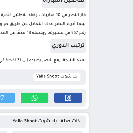
تفاصيل المباراة
فاز النصر في 10 مباريات، وفقد نقطتين للمرة ال
رقم 957 في مسيرته، ويفصله 43 هدفًا عن الهدف رقم 1000. عاد فينالدوم ليحقق التعادل لنادي الاتفاق وسجل الهدف الثاني عند الدقيقة 80.
ترتيب الدوري
بهذه النتيجة، رفع النصر رصيده إلى 31 نقطة في صدارة جدول ترتيب الدوري السعودي.
يلا شوت Yalla Shoot
ذات صلة : يلا شوت Yalla Shoot