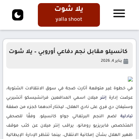
يلا شوت
yalla shoot
كانسيلو مقابل نجم دفاعي أوروبي – يلا شوت
يناير 4, 2026
في خطوة غير متوقعة أثارت ضجة في سوق الانتقالات الشتوية،
عرضت إدارة
إنتر
ميلان اسمي المدافعين فرانشيسكو أتشيربي
وستيفان دي فري على نادي الهلال، ليختار أحدهما كجزء من صفقة
تبادلية
لضم النجم البرتغالي جواو كانسيلو. وفقًا للصحفي
المتخصص فابريزيو رومانو، يراقب إنتر ميلان عن كثب موقف
ظهير الهلال بشأن إمكانية الانتقال، بينما تنتظر الإدارة الإيطالية