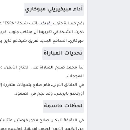
أداء مبيكيزيلي مبوكازي
رغم خسارة جنوب
إفريقيا
، أثنت شبكة “ESPN” على المدافع مبيكيزيلي مبوكازي، بفضل أدائه المتميز ضد مصر، خاصة أمام النجم محمد صلاح.
مبوكازي، المدافع الجديد لفريق شيكاغو فاير، يم
تحديات المباراة
بدأ محمد صلاح المباراة على الجناح الأيمن
للهجمات.
أورلاندو بايرتس، وقد نجح في الصمود.
لحظات حاسمة
في الدقيقة 11، كان صلاح محور فرصتي
من الظهير الأيمن لجنوب إفريقيا، خوليسو مود