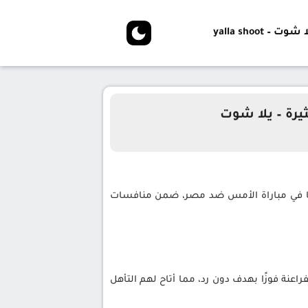
شوت – yalla shoot
يرة – يلا شوت
بافانا في مباراة الأمس ضد مصر، ضمن منافسات
مجموعات كأس أمم إفريقيا 2025، حيث حقق الفراعنة فوزًا بهدف دون رد، مما أتاح لهم التأهل