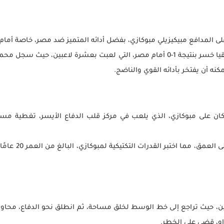
ذكرت الشبكة في تقريرها أن منتخب جنوب إفريقيا خسر بنتيجة 1-0 أمام مصر، التي لعبت
كنه أن يفتخر بأدائه القوي والناضج.
، وكان على مبوكازي، الذي يلعب في مركز قلب الدفاع الأيسر، تغطية 
في الدقائق الأول
ن متتاليتين، حيث تراجع إلى خط الوسط لخلق مساحة، ثم انطلق نحو الدفاع، محاول
او، قضى على الخطر.