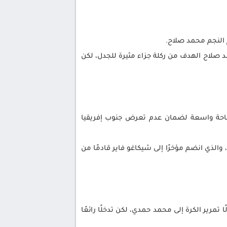
 بعشرة لاعبين، حيث سجل محمد صلاح الهدف من ركلة جزاء مثيرة للجدل، لكن
مساحة واسعة لضمان عدم تعرض جنوب إفريقيا
ى، قام صلاح بتحركات متكررة إلى العمق، مما اختبر القدرات التكتيكية لمبوكازي، البالغ من العمر 20 عامًا، والذي انضم مؤخرًا إلى شيكاغو فاير قادمًا من
ًا تمرير الكرة إلى محمد حمدي، لكن تدخلًا رائعًا