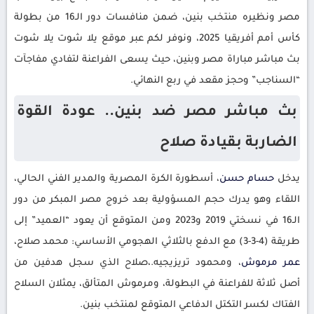
مصر ونظيره منتخب بنين، ضمن منافسات دور الـ16 من بطولة
كأس أمم أفريقيا 2025، ونوفر لكم عبر موقع يلا شوت يلا شوت
بث مباشر مباراة مصر وبنين، حيث يسعى الفراعنة لتفادي مفاجآت
“السناجب” وحجز مقعد في ربع النهائي.
بث مباشر مصر ضد بنين.. عودة القوة
الضاربة بقيادة صلاح
يدخل
حسام حسن
، أسطورة الكرة المصرية والمدير الفني الحالي،
اللقاء وهو يدرك حجم المسؤولية بعد خروج مصر المبكر من دور
الـ16 في نسختي 2019 و2023 ومن المتوقع أن يعود “العميد” إلى
طريقة (4-3-3) مع الدفع بالثلاثي الهجومي الأساسي: محمد صلاح،
عمر مرموش
، ومحمود تريزيجيه.،صلاح الذي سجل هدفين من
أصل ثلاثة للفراعنة في البطولة، ومرموش المتألق، يمثلان السلاح
الفتاك لكسر التكتل الدفاعي المتوقع لمنتخب بنين.