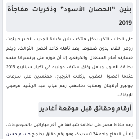
بنين “الحصان الأسود” وذكريات مفاجأة
2019
على الجانب الآخر، يدخل منتخب بنين بقيادة المدرب الخبير جيرنوت
روهر اللقاء بدون ضغوط، بعد تأهله كأحد أفضل الثوالث، ورغم
خسارته أمام السنغال والكونغو، إلا أن فوزه على بوتسوانا منحه
بطاقة العبور، ويأمل رفاق ستيف مونييه في تكرار سيناريو 2019
عندما أقصوا المغرب بركلات الترجيح، معتمدين على سرعات
جونيور أولايتان وصلابة دفاعهم، رغم غياب عبد الرشيد موميني
للإيقاف.
أرقام وحقائق قبل موقعة أغادير
رغم حفاظ مصر على نظافة شباكها في آخر مباراتين بالمجموعات،
إلا أن الدفاع واجه 34 تسديدة، وهو رقم مقلق يطمح
حسام حسن