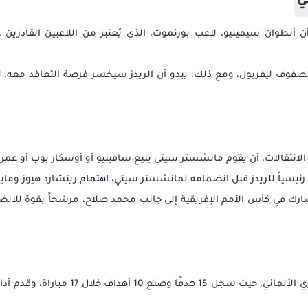
ي
أنطوان سيمينيو، لاعب بورنموث، الذي يُعتبر من اللاعبين القادرين ع
الـ 25 عاماً، بالانضمام لصفوف ليفربول، ومع ذلك، يبدو أن الريدز سيخسر فرصة التعا
لانتقالات، أن يقوم مانشستر سيتي ببيع سافينيو أو أوسكار بوب أو عمر
رئيسياً للريدز قبل انضمامه لمانشستر سيتي،
اهتمام
ريتشارد هيوز ومايك
 في كأس الأمم الإفريقية إلى جانب محمد صلاح، مرشحاً بقوة للانضم
تألق مرموش مع آينتراخت فرانكفورت في الدو