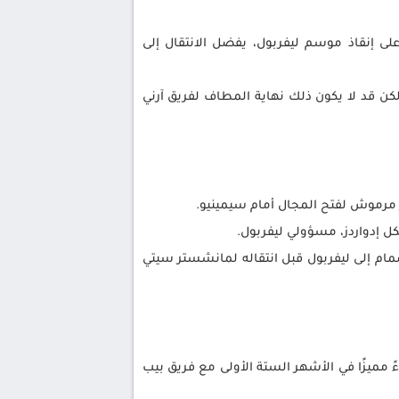
لى إنقاذ موسم ليفربول، يفضل الانتقال إلى
قد معه، لكن قد لا يكون ذلك نهاية المطاف لفريق آرني
 مرموش لفتح المجال أمام سيمينيو.
ل إدواردز، مسؤولي ليفربول.
ام إلى ليفربول قبل انتقاله لمانشستر سيتي
ري الألماني، حيث سجل 15 هدفًا وصنع 10 أهداف خلال 17 مباراة، وقدم أداءً مميزًا في الأشهر الستة الأولى مع فريق بيب