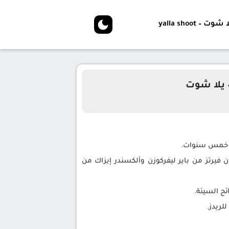
شوت – yalla shoot
 يلا شوت
في خمس سنوات.
 فيرتز من باير ليفركوزن وألكسندر إيزاك من
ج السيئة.
لريدز.