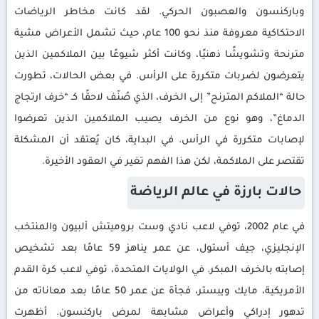
وباركنسون والعصبون الحركي. لقد كانت مخاطر الرياضات
الاحتكاكية معروفة منذ نحو 100 عام، حيث تشمل الأعراض مشية
مترنحة وتشويشًا ذهنيًا، وكانت أكثر شيوعًا بين الملاكمين الذين
يتعرضون لضربات متكررة على الرأس. في بعض الحالات، تطورت
حالة “الملاكم المترنح” إلى الخرف، الذي صُنّف لاحقًا كـ “خرف ارتجاج
الدماغ”، وهو نوع من الخرف يصيب الملاكمين الذين تعرضوا
لإصابات متكررة في الرأس. في البداية، كان يُعتقد أن المشكلة
تقتصر على الملاكمة، لكن هذا الفهم تغير في العقود الأخيرة.
حالات بارزة في عالم الرياضة
في عام 2002، توفي لاعب نادي وست بروميتش ألبيون والمنتخب
الإنجليزي، جيف أستول، عن عمر يناهز 59 عامًا بعد تشخيص
إصابته بالخرف المبكر. في الولايات المتحدة، توفي لاعب كرة القدم
الأمريكية، مايك ويبستر، فجأة عن عمر 50 عامًا بعد معاناته من
تدهور إدراكي وأعراض مشابهة لمرض باركنسون. أظهرت