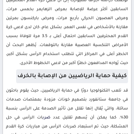
توصلت دراسة أجراها ستيوارت إلى أن لاعبي كرة القدم المحترفين
السابقين أكثر عرضة للإصابة بمرض الزهايمر بخمس مرات،
ومرض العصبون الحركي بأربع مرات، ومرض باركنسون بمرتين
مقارنة بالأشخاص في نفس العمر. بشكل عام، كان لدى لاعبي كرة
القدم المحترفين السابقين احتمال أعلى بـ 3.5 مرة للوفاة بسبب
الأمراض التنكسية العصبية مقارنة بالتوقعات. يُظهر البحث أن
الخطر أعلى في المراكز التي تتطلب استخدام الرأس بشكل أكبر،
حيث يُواجه المدافعون خطرًا أكبر من لاعبي الخطوط الأخرى.
كيفية حماية الرياضيين من الإصابة بالخرف
قد تلعب التكنولوجيا دورًا في حماية الرياضيين، حيث يقوم باحثون
في جامعة ستانفورد بتصميم خوذات مزودة بممتصات صدمات
سائلة، والتي يُقال إنها تقلل من تأثير الصدمة على الرأس بنسبة
30%. كما يمكن أن يُسهم تقليل عدد
ضرب
ات الرأس في حل
المشكلة، حيث تم استبعاد ضربات الرأس من مباريات كرة القدم