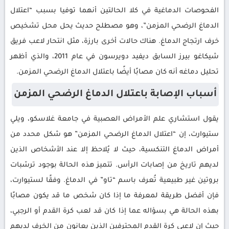
الفحوصات الدماغية في كلا الحالتين أنهما توفيا بسبب “اعتلال
الدماغ الرضحي المزمن”، وهو مصطلح حديث يحل محل تشخيص
خرف ارتجاج الدماغ. هناك حالات أخرى بارزة، مثل انتحار لاعب فريق
شيكاغو بيرز السابق ديفيد دويرسون في عام 2011، والذي أظهر
تحليل دماغه أنه كان مصابًا أيضًا باعتلال الدماغ الرضحي المزمن.
أسباب الإصابة باعتلال الدماغ الرضحي المزمن
يقول استشاري علم الأمراض العصبية في جامعة غلاسكو، ويلي
ستيوارت، إن “اعتلال الدماغ الرضحي المزمن” هو شكل محدد من
أمراض الدماغ التنكسية، حيث لا يُلاحظ إلا عند الأشخاص الذين
لديهم تاريخ من إصابات الرأس. تتميز هذه الحالة بوجود ترسّبات
بروتين غير طبيعية تُعرف باسم “تاو” في الدماغ. وفقًا لستيوارت،
فإن أفضل طريقة لمعرفة ما إذا كان شخص ما قد يكون مصابًا
بهذه الحالة هي بسؤاله عما إذا كان قد لعب كرة القدم أو الرجبي،
حيث إن لاعبي كرة القدم المحترفين الذين يعانون من الخرف لديهم