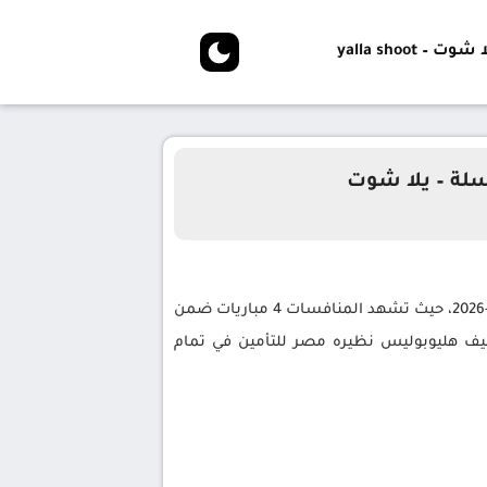
شوت – yalla shoot
سلة – يلا شوت
من الدور التمهيدي لبطولة دوري السوبر لكرة السلة للسيدات لموسم 2025-2026، حيث تشهد المنافسات 4 مباريات ضمن
ف هليوبوليس نظيره مصر للتأمين في تمام