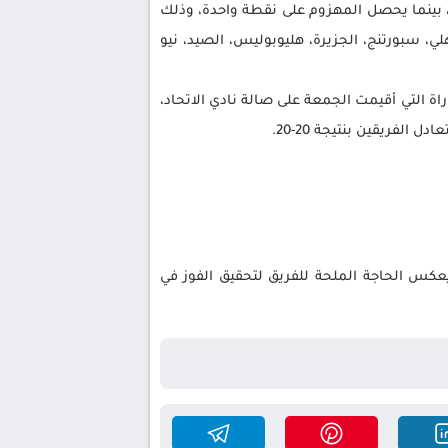
، بينما يحصل المهزوم على نقطة واحدة، وذلك
ديد مواجهات الدور ربع النهائي، حيث يشارك في الدوري الترتيبي 8 فرق وهي الأهلي، سبورتنج، الجزيرة، هليوبوليس، الصيد، نيو
 الأول لكرة السلة رجال بالنادي الأهلي أمام فريق الاتحاد السكندري بنتيجة 93-91 في المباراة التي أقيمت الجمعة على صالة نادي الاتحاد،
الفريقين بنتيجة 20-20.
يعكس الحاجة الملحة للفريق لتحقيق الفوز في