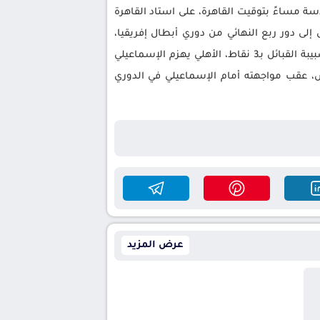
ة مساءً بتوقيت القاهرة، على استاد القاهرة
لى دور ربع النهائي من دوري أبطال إفريقيا،
ويحتل الأهلي صدارة المجموعة الثانية برصيد 9 نقاط، يليه الجيش الملكي بـ8 نقاط، ثم يانج أفريكانز بـ5 نقاط، وأخيرًا شبيبة القبائل بـ3 نقاط، الأهلي يهزم الإسماعيلي
يس، عقب مواجهته أمام الإسماعيلي في الدوري
عرض المزيد