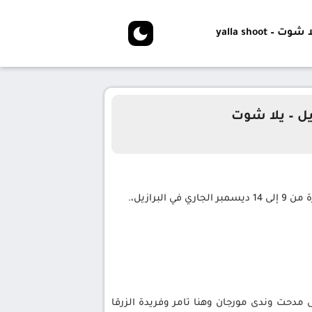
شوت – yalla shoot
يل – يلا شوت
ازيل،.
مدحت وندى مورجان وهنا تامر وفريدة الزرقا