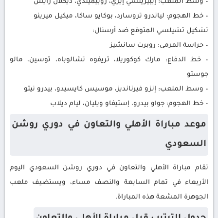
– وسط الملعب: إيبيريتشي إيزي، زوبيميندي، ديكلان رايس
– خط الهجوم: لياندرو تروسارد، بوكايو ساكا، ميكيل ميرينو
تشكيل تشيلسي المتوقع ضد أرسنال:
– حراسة المرمى: روبرت سانشيز
– خط الدفاع: مارك كوكوريلا، تريفوه تشالوباه، توسين، مالو
جوستو
– وسط الملعب: إنزو فيرنانديز، موسيس كايسيدو، بيدرو نيتو
– خط الهجوم: جواو بيدرو، إستيفاو ويليان، ليام ديلاب
موعد مباراة الأهلي والتعاون في دوري روشن
السعودي
تقام مباراة الأهلي والتعاون في دوري روشن السعودي اليوم
الأربعاء في تمام السابعة والنصف مساء، ويستضيف ملعب
الجوهرة المشعة هذه المباراة.