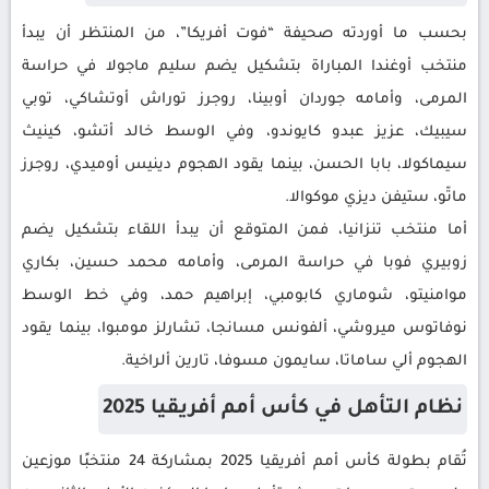
بحسب ما أوردته صحيفة “فوت أفريكا”، من المنتظر أن يبدأ
منتخب أوغندا المباراة بتشكيل يضم سليم ماجولا في حراسة
المرمى، وأمامه جوردان أوبينا، روجرز توراش أوتشاكي، توبي
سيبيك، عزيز عبدو كايوندو، وفي الوسط خالد أتشو، كينيث
سيماكولا، بابا الحسن، بينما يقود الهجوم دينيس أوميدي، روجرز
ماتّو، ستيفن ديزي موكوالا.
أما منتخب تنزانيا، فمن المتوقع أن يبدأ اللقاء بتشكيل يضم
زوبيري فوبا في حراسة المرمى، وأمامه محمد حسين، بكاري
موامنيتو، شوماري كابومبي، إبراهيم حمد، وفي خط الوسط
نوفاتوس ميروشي، ألفونس مسانجا، تشارلز مومبوا، بينما يقود
الهجوم ألي ساماتا، سايمون مسوفا، تارين ألراخية.
نظام التأهل في كأس أمم أفريقيا 2025
تُقام بطولة كأس أمم أفريقيا 2025 بمشاركة 24 منتخبًا موزعين