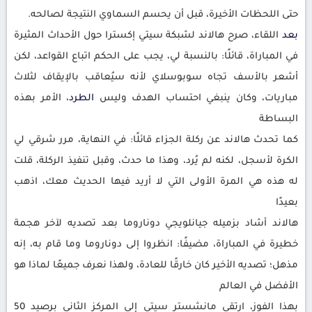
حتى اللحظات الأخيرة، قبل أن يحسم السماوي النتيجة لصالحه.
بعد
اللقاء، صرح هالاند لشبكة سيتي إكسترا حول الأحداث المثيرة
في المباراة، قائلًا: بالنسبة لي، يجب على الحكم اتباع القواعد، لكن
أشعر بالأسف تجاه سوبوسلاي لأنه سيُعاقب بالإيقاف لثلاث
مباريات، وكان ينبغي احتساب الهدف وليس
الطرد
، الأمر بهذه
البساطة
كما تحدث هالاند عن ركلة الجزاء قائلًا: في النهاية، مرر شرقي لي
الكرة لأسجل، لكنه لم يُرد، وهذا ما حدث، وقبل تنفيذ الركلة، قلت
له هذه هي المرة الأولى التي لا أريد فيها الحديث معك، اذهب
بعيدًا
هالاند أشاد بزميله جيانلويجي دوناروما بعد تصديه لآخر هجمة
خطيرة في المباراة، مضيفًا: انظروا إلى دوناروما وما قام به، إنه
مذهل؛ تصديه الأخير كان خارقًا للعادة، ولهذا نعرف جميعًا لماذا هو
الأفضل في العالم
بهذا الفوز، ارتقى مانشستر سيتي إلى المركز الثاني برصيد 50