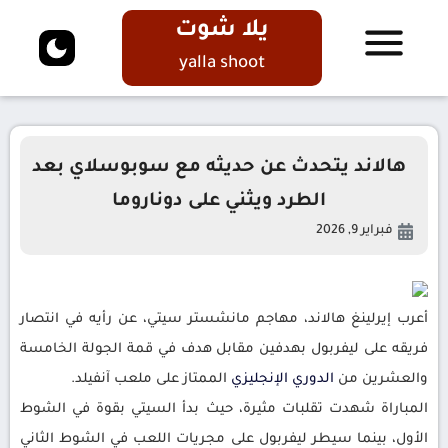
يلا شوت
yalla shoot
هالاند يتحدث عن حديثه مع سوبوسلاي بعد
الطرد ويثني على دوناروما
فبراير 9, 2026
أعرب إيرلينغ هالاند، مهاجم مانشستر سيتي، عن رأيه في انتصار
فريقه على ليفربول بهدفين مقابل هدف في قمة الجولة الخامسة
والعشرين من
الدوري الإنجليزي
الممتاز على ملعب آنفيلد.
المباراة شهدت تقلبات مثيرة، حيث بدأ السيتي بقوة في الشوط
الأول، بينما سيطر ليفربول على مجريات اللعب في الشوط الثاني