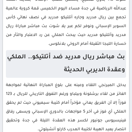
عبدالله الرياضية في جدة مساء اليوم الخميس قمة كروية عالمية
تجمع بين ريال مدريد وجاره أتلتيكو مدريد في نصف نهائي كأس
السوبر الإسباني ونوفر لكم عبر يلا شوت بث مباشر مباراة ريال
مدريد وأتلتيكو مدريد حيث يبحث الملكي عن رد الاعتبار والثأر من
خسارة الليجا الثقيلة أمام الروخي بلانكوس.
بث مباشر ريال مدريد ضد أتلتيكو.. الملكي
وعقدة الديربي الحديثة
يدخل الميرنجي اللقاء وعينه على بلوغ المباراة النهائية لمواجهة
الفائز من لقاء برشلونة وبيلباو ورغم التفوق التاريخي للريال بـ 123
فوزاً إلا أن الفريق يعاني مؤخراً أمام كتيبة سيميوني حيث لم يحقق
الملكي أي فوز في آخر 5 مواجهات بالدوري الإسباني ويسعى رفاق
فينيسيوس جونيور لكسر هذه العقدة الليلة في جدة وتحقيق
انتصار يعيد الهيبة لكتيبة المدرب كارلو أنشيلوتي.