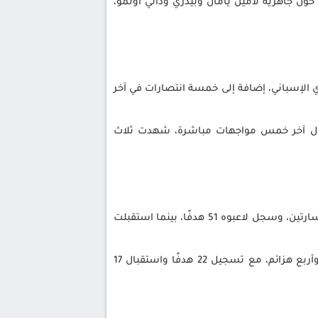
ول جاهزية لامين يامال وبيدري وداني أولمو،
ري الإسباني، إضافة إلى خمسة انتصارات في آخر
خلال آخر خمس مواجهات مباشرة، شهدت ثلاث
يتصدر برشلونة جدول ترتيب الدوري الإسباني برصيد 46 نقطة من 18 مباراة، حقق خلالها 15 فوزًا، مقابل تعادل واحد وخسارتين، وسجل لاعبوه 51 هدفًا، بينما استقبلت
في المقابل، يحتل إسبانيول المركز الخامس برصيد 33 نقطة من 17 مباراة، بعد تحقيق 10 انتصارات، وثلاثة تعادلات، وأربع هزائم، مع تسجيل 22 هدفًا واستقبال 17