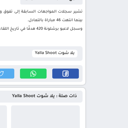
بينما انتهت 46 مباراة بالتعادل.
وسجل لاعبو برشلونة 420 هدفًا في تاريخ اللقاءات، مقابل 231 هدفًا لإسبانيول، ويظل ليونيل ميسي الهداف التاريخي لديربي كتالونيا برصيد 25 هدفًا.
يلا شوت Yalla Shoot
ذات صلة : يلا شوت Yalla Shoot