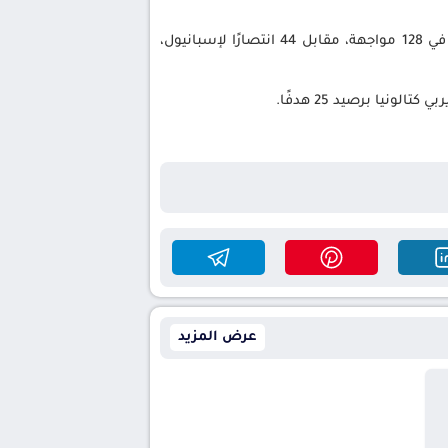
تشير سجلات المواجهات السابقة إلى تفوق واضح لبرشلونة، حيث التقى الفريقان في 218 مباراة، فاز خلالها برشلونة في 128 مواجهة، مقابل 44 انتصارًا لإسبانيول،
عرض المزيد