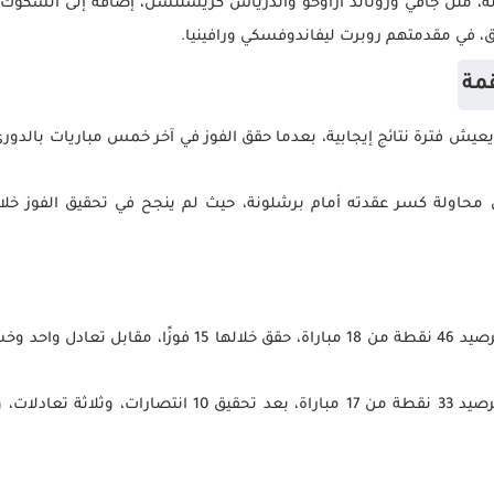
ونة، مثل جافي ورونالد أراوخو وأندرياس كريستنسن، إضافة إلى الشكوك ح
ق، في مقدمتهم روبرت ليفاندوفسكي ورافينيا.
قمة
 يعيش فترة نتائج إيجابية، بعدما حقق الفوز في آخر خمس مباريات بالدو
ي محاولة كسر عقدته أمام برشلونة، حيث لم ينجح في تحقيق الفوز 