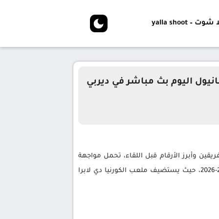
شوت – yalla shoot
يول اليوم بث مباشر في ديربي
قين وأبرز الأرقام قبل اللقاء، تحمل مواجهة
برشلونة وإسبانيول أبعادًا تنافسية خاصة في إطار الجولة الثامنة عشرة من الدوري الإسباني لكرة القدم لموسم 2025-2026، حيث يستضيف ملعب الكورنيا دي لابرا