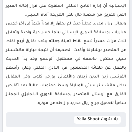
الإسبانية أن إدارة النادي الملكي استقرت على قرار إقالة المدير
الفني للفريق من منصبه حال تلقي الهزيمة أمام السيتي.
ويعاني ريال مدريد محلياً حيث لم يحقق إلا فوزاً يتيماً في آخر خمس
مباريات بمسابقة الدوري الإسباني بينما خسر مرة واحدة وتعادل
ثلاث مرات مهدراً تسع نقاط ثمينة جعلته يبتعد بفارق أربع نقاط
عن المتصدر برشلونة وأكدت الصحيفة أن نتيجة مباراة مانشستر
سيتي ستكون حاسمة في مستقبل ألونسو وقد بدأ الحديث
بالفعل عن خلفائه المحتملين في النادي الملكي وعلى رأسهم
الفرنسي زين الدين زيدان والألماني يورجن كلوب وفي المقابل
يدخل مانشستر سيتي المباراة وسط معنويات عالية بعد تقليص
الفارق مع أرسنال المتصدر بمسابقة الدوري الإنجليزي الممتاز
ساعياً لتعميق جراح ريال مدريد وإزاحته عن مركزه.
يلا شوت Yalla Shoot