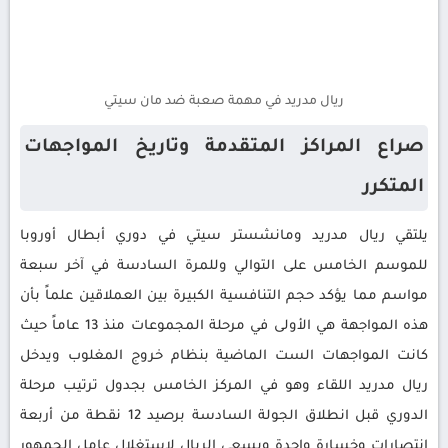
ريال مدريد في مهمة صعبة ضد مان سيتي
صراع المراكز المتقدمة وتاريخ المواجهات
المتكرر
يلتقي ريال مدريد ومانشستر سيتي في دوري أبطال أوروبا
للموسم الخامس على التوالي وللمرة السادسة في آخر سبعة
مواسم مما يؤكد حجم التنافسية الكبيرة بين العملاقين علماً بأن
هذه المواجهة هي الأولى في مرحلة المجموعات منذ 13 عاماً حيث
كانت المواجهات الست الماضية بنظام خروج المغلوب ويدخل
ريال مدريد اللقاء وهو في المركز الخامس بجدول ترتيب مرحلة
الدوري قبل انطلاق الجولة السادسة برصيد 12 نقطة من أربعة
انتصارات وخسارة واحدة ويسعى الريال لاستغلال عامل الجمهور