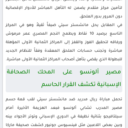
لتأمين مركز متقدم يضمن له التأهل المباشر للأدوار الإقصائية
دون المرور بدور الملحق.
في المقابل يحل مانشستر سيتي ضيفاً ثقيلاً وهو في المركز
التاسع برصيد 10 نقاط ويطمح النجم المصري عمر مرموش
ورفاقه لتحقيق الفوز والقفز إلى المراكز الثمانية الأولى المؤهلة
مباشرة وتجنب حسابات الملحق المعقدة وفقاً للنظام الجديد
للبطولة الذي يقضي بتأهل أصحاب المراكز الثمانية الأولى مباشرة.
مصير ألونسو على المحك الصحافة
الإسبانية تكشف القرار الحاسم
تحمل مباراة ريال مدريد ضد مانشستر سيتي لقب قمة حسم
مصير المدرب تشابي ألونسو فبعد الهزيمة الأخيرة أمام
سيلتافيجو بثنائية نظيفة في الدوري الإسباني وتوتر الأجواء بينه
وبين بعض اللاعبين مثل فينسيوس جونيور كشفت صحيفة ماركا