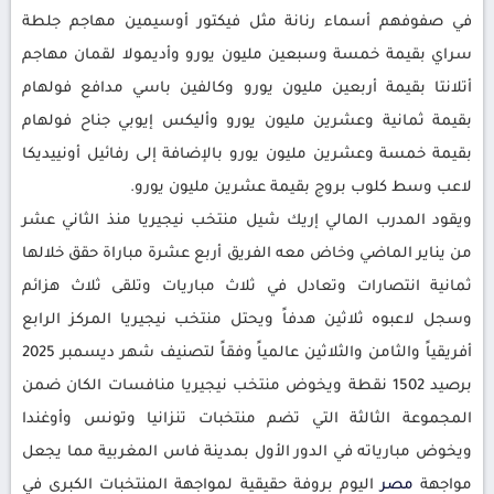
في صفوفهم أسماء رنانة مثل فيكتور أوسيمين مهاجم جلطة
سراي بقيمة خمسة وسبعين مليون يورو وأديمولا لقمان مهاجم
أتلانتا بقيمة أربعين مليون يورو وكالفين باسي مدافع فولهام
بقيمة ثمانية وعشرين مليون يورو وأليكس إيوبي جناح فولهام
بقيمة خمسة وعشرين مليون يورو بالإضافة إلى رفائيل أونييديكا
لاعب وسط كلوب بروج بقيمة عشرين مليون يورو.
ويقود المدرب المالي إريك شيل منتخب نيجيريا منذ الثاني عشر
من يناير الماضي وخاض معه الفريق أربع عشرة مباراة حقق خلالها
ثمانية انتصارات وتعادل في ثلاث مباريات وتلقى ثلاث هزائم
وسجل لاعبوه ثلاثين هدفاً ويحتل منتخب نيجيريا المركز الرابع
أفريقياً والثامن والثلاثين عالمياً وفقاً لتصنيف شهر ديسمبر 2025
برصيد 1502 نقطة ويخوض منتخب نيجيريا منافسات الكان ضمن
المجموعة الثالثة التي تضم منتخبات تنزانيا وتونس وأوغندا
ويخوض مبارياته في الدور الأول بمدينة فاس المغربية مما يجعل
مواجهة
مصر
اليوم بروفة حقيقية لمواجهة المنتخبات الكبرى في