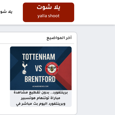
يلا شوت
يلا شو
yalla shoot
آخر المواضيع
يلا شوت ماتش توتنهام ضد
برينتفورد.. بدون تقطيع مشاهدة
مباراة توتنهام هوتسبير
وبرينتفورد اليوم بث مباشر في
ستاد السبيرز