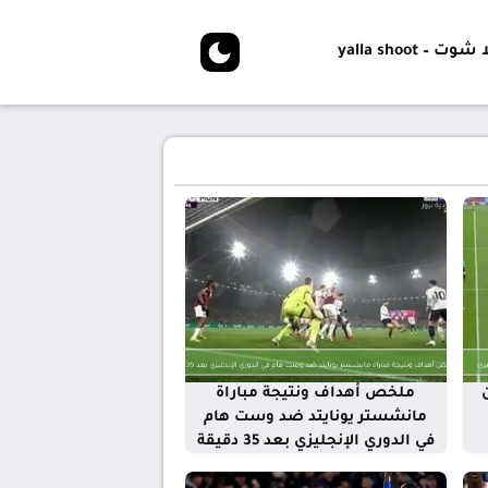
شوت – yalla shoot
ملخص أهداف ونتيجة مباراة
مانشستر يونايتد ضد وست هام
في الدوري الإنجليزي بعد 35 دقيقة