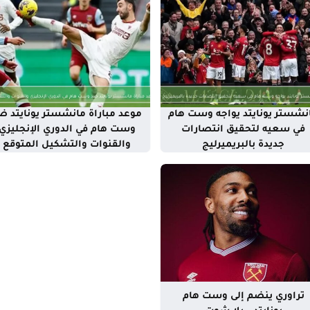
نشستر يونايتد يواجه وست هام
موعد مباراة مانشستر يونايتد ض
في سعيه لتحقيق انتصارات
وست هام في الدوري الإنجليزي
جديدة بالبريميرليج
والقنوات والتشكيل المتوقع
تراوري ينضم إلى وست هام