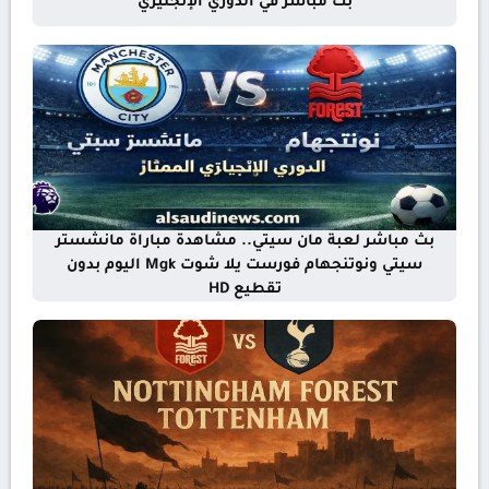
بث مباشر في الدوري الإنجليزي
بث مباشر لعبة مان سيتي.. مشاهدة مباراة مانشستر
سيتي ونوتنجهام فورست يلا شوت Mgk اليوم بدون
تقطيع HD