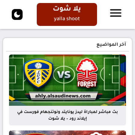
يلا شوت
yalla shoot
آخر المواضيع
بث مباشر لمباراة ليدز يونايتد ونوتنجهام فورست في
إيلاند رود – يلا شوت