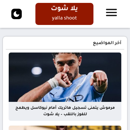
يلا شوت
yalla shoot
آخر المواضيع
مرموش يتمنى تسجيل هاتريك أمام نيوكاسل ويطمح
للفوز باللقب – يلا شوت