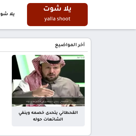
يلا شوت
يلا شو
yalla shoot
آخر المواضيع
القحطاني يتحدى خصمه وينفي
الشائعات حوله